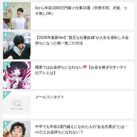
0から年収1000万円稼ぐ仕事10選（学歴不問、才能、コ
ネ無しOK）
【2026年最新Ver】”貧乏な社蓄奴隷”が人生を逆転し大金
持ちになった唯一無二の方法
職業ではお金持ちになれない
【お金を稼ぎやすい3つ
のアレとは】
メールコンタクト
中卒でも年収1億円越えになれた人の”ある共通点”とは‥
○○だとお金持ちになれない？