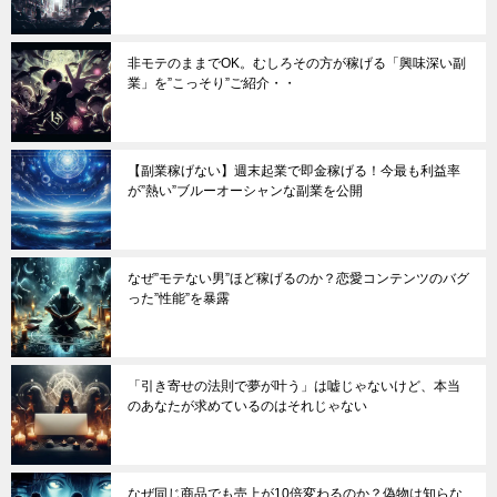
非モテのままでOK。むしろその方が稼げる「興味深い副
業」を”こっそり”ご紹介・・
【副業稼げない】週末起業で即金稼げる！今最も利益率
が”熱い”ブルーオーシャンな副業を公開
なぜ”モテない男”ほど稼げるのか？恋愛コンテンツのバグ
った”性能”を暴露
「引き寄せの法則で夢が叶う」は嘘じゃないけど、本当
のあなたが求めているのはそれじゃない
なぜ同じ商品でも売上が10倍変わるのか？偽物は知らな