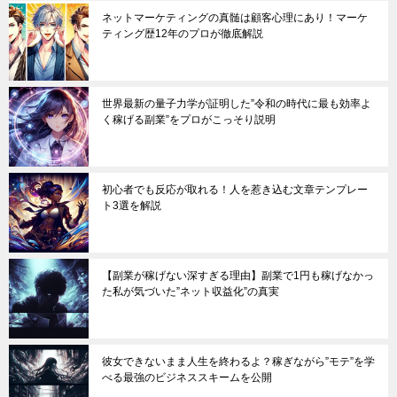
ネットマーケティングの真髄は顧客心理にあり！マーケ
ティング歴12年のプロが徹底解説
世界最新の量子力学が証明した”令和の時代に最も効率よ
く稼げる副業”をプロがこっそり説明
初心者でも反応が取れる！人を惹き込む文章テンプレー
ト3選を解説
【副業が稼げない深すぎる理由】副業で1円も稼げなかっ
た私が気づいた”ネット収益化”の真実
彼女できないまま人生を終わるよ？稼ぎながら”モテ”を学
べる最強のビジネススキームを公開