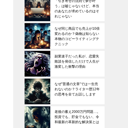
「引き寄せの法則で夢が叶
う」は嘘じゃないけど、本当
のあなたが求めているのはそ
れじゃない
なぜ同じ商品でも売上が10倍
変わるのか？偽物は知らない
本物のコピーライティングテ
クニック
副業迷子だった私が、恋愛失
敗談を発信しただけで人生が
激変した衝撃の理由
なぜ”普通の文章”では一生売
れないのか？ライター歴12年
の思考を全てお話しします
老後の蓄え2000万円問題…。
投資でも、貯金でもない、令
和最新の革新的な解決策とは