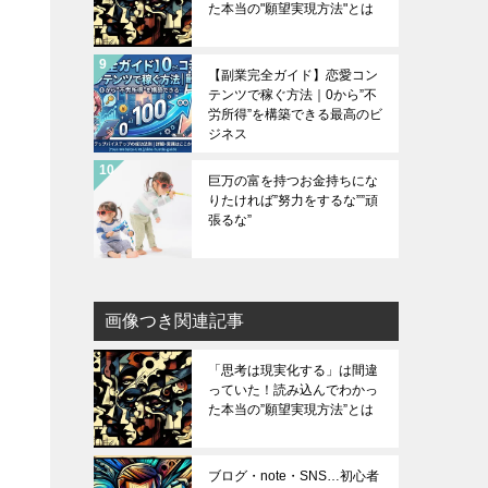
た本当の"願望実現方法"とは
【副業完全ガイド】恋愛コン
テンツで稼ぐ方法｜0から”不
労所得”を構築できる最高のビ
ジネス
巨万の富を持つお金持ちにな
りたければ”努力をするな””頑
張るな”
画像つき関連記事
「思考は現実化する」は間違
っていた！読み込んでわかっ
た本当の”願望実現方法”とは
ブログ・note・SNS…初心者