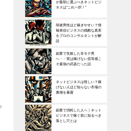
が最初に選ぶべきネットビジ
ネスは”これ一択！”
弱者男性ほど稼ぎやすい？情
報発信ビジネスの残酷な真実
をプロのコンサルタントが解
説
副業で失敗した非モテ男
へ・・実は稼げない劣等感こ
そ最強の武器だった話
ネットビジネスは怪しい？稼
げない人ほど知らない市場の
裏側を暴露
わ
副業で消耗した人へ｜ネット
ビジネスで稼ぐ前に知るべき
落とし穴とは