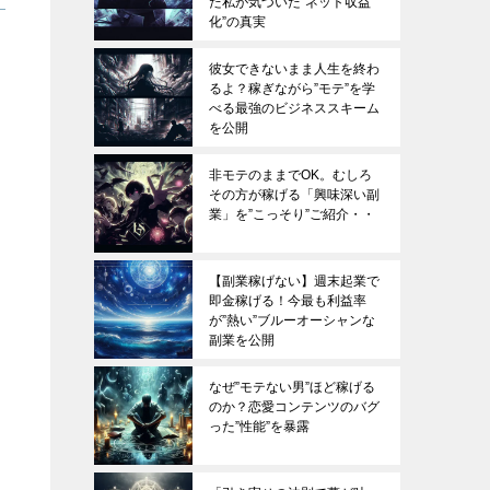
た私が気づいた”ネット収益
化”の真実
彼女できないまま人生を終わ
るよ？稼ぎながら”モテ”を学
べる最強のビジネススキーム
を公開
非モテのままでOK。むしろ
その方が稼げる「興味深い副
業」を”こっそり”ご紹介・・
【副業稼げない】週末起業で
即金稼げる！今最も利益率
が”熱い”ブルーオーシャンな
副業を公開
なぜ”モテない男”ほど稼げる
のか？恋愛コンテンツのバグ
った”性能”を暴露