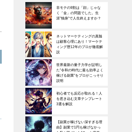
非モテの9割は「顔」じゃな
く「金」の問題でした。生
涯”独身”で人生終えますか？
ネットマーケティングの真髄
は顧客心理にあり！マーケテ
ィング歴12年のプロが徹底解
説
世界最新の量子力学が証明し
た”令和の時代に最も効率よく
稼げる副業”をプロがこっそり
説明
初心者でも反応が取れる！人
を惹き込む文章テンプレート
3選を解説
【副業が稼げない深すぎる理
由】副業で1円も稼げなかっ