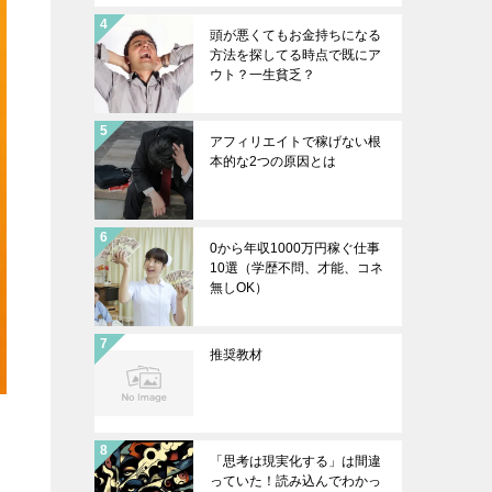
頭が悪くてもお金持ちになる
方法を探してる時点で既にア
ウト？一生貧乏？
アフィリエイトで稼げない根
本的な2つの原因とは
0から年収1000万円稼ぐ仕事
10選（学歴不問、才能、コネ
無しOK）
推奨教材
「思考は現実化する」は間違
っていた！読み込んでわかっ