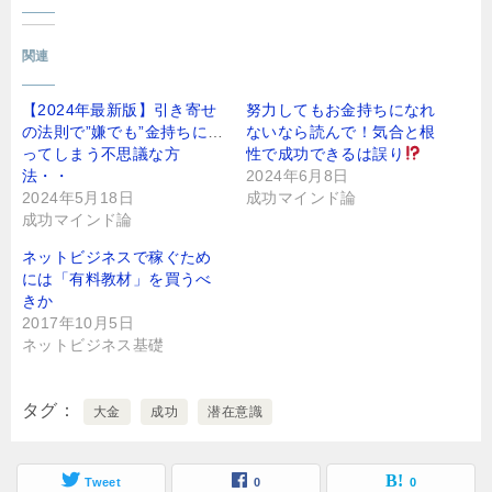
関連
【2024年最新版】引き寄せ
努力してもお金持ちになれ
の法則で”嫌でも”金持ちにな
ないなら読んで！気合と根
ってしまう不思議な方
性で成功できるは誤り
法・・
2024年6月8日
2024年5月18日
成功マインド論
成功マインド論
ネットビジネスで稼ぐため
には「有料教材」を買うべ
きか
2017年10月5日
ネットビジネス基礎
タグ
大金
成功
潜在意識
Tweet
0
0