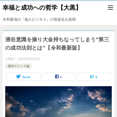
幸福と成功への哲学【大黒】
令和最強の『個人ビジネス』の収益化を提唱
潜在意識を操り大金持ちなってしまう”第三
の成功法則とは”【令和最新版】
公開日：
2024年5月29日
成功マインド論
Tweet
0
0